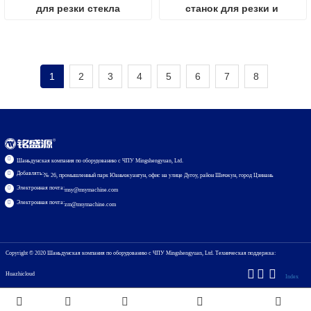
для резки стекла
станок для резки и 
загрузки стекла
1
2
3
4
5
6
7
8
Шаньдунская компания по оборудованию с ЧПУ Mingshengyuan, Ltd.
Добавлять:
№ 26, промышленный парк Юаньчжуангун, офис на улице Дугоу, район Шичжун, город Цзинань
Электронная почта:
msy@msymachine.com
Электронная почта:
zm@msymachine.com
Copyright © 2020
Шаньдунская компания по оборудованию с ЧПУ Mingshengyuan, Ltd.
Техническая поддержка:
Huazhicloud
Index