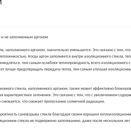
м
 и не заполненным аргоном
, наполненного аргоном, значительно уменьшится. Это связано с тем, что
теплоемкостью. Когда аргон заполняется внутри изоляционного стекла, те
амедляться, тем самым ослабляя теплопроводность всего изоляционного с
ожет лучше предотвращать передачу тепла, тем самым улучшая изоляционн
онного стекла, наполненного аргоном, также может эффективно блокиро
 характеристики затенения. Это связано с тем, что с увеличением содер
 снижается, что снижает пропускание солнечной радиации.
вероятность самовзрыва стекла благодаря своим хорошим теплоизоляцион
ляционное стекло не подвержено запотеванию, даже после нескольких лет