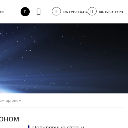
ами
+86 13953134414
+86 15753113191
ым аргоном
гоном
Популярные статьи