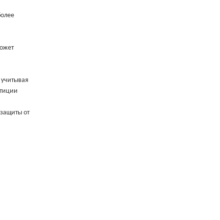
более
может
, учитывая
стиции
 защиты от