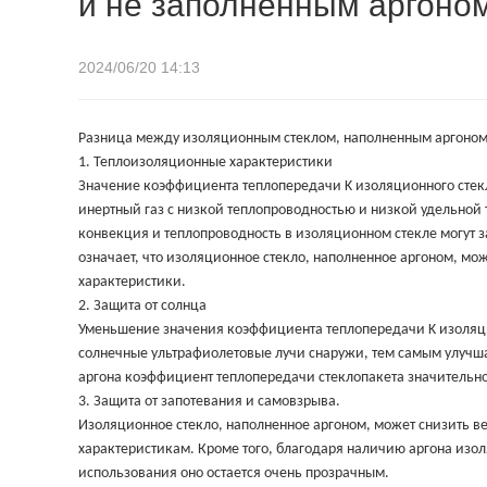
и не заполненным аргоно
2024/06/20 14:13
Разница между изоляционным стеклом, наполненным аргоном
1. Теплоизоляционные характеристики
Значение коэффициента теплопередачи K изоляционного стекла
инертный газ с низкой теплопроводностью и низкой удельной 
конвекция и теплопроводность в изоляционном стекле могут з
означает, что изоляционное стекло, наполненное аргоном, м
характеристики.
2. Защита от солнца
Уменьшение значения коэффициента теплопередачи K изоляци
солнечные ультрафиолетовые лучи снаружи, тем самым улучшая
аргона коэффициент теплопередачи стеклопакета значительно
3. Защита от запотевания и самовзрыва.
Изоляционное стекло, наполненное аргоном, может снизить 
характеристикам. Кроме того, благодаря наличию аргона изо
использования оно остается очень прозрачным.