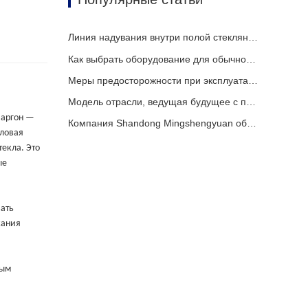
Линия надувания внутри полой стеклянной пластины
Как выбрать оборудование для обычного завода по производству стеклопакетов
Меры предосторожности при эксплуатации полностью автоматических линий по производству стеклопакетов в летний период
Модель отрасли, ведущая будущее с помощью интеллекта
 аргон —
Компания Shandong Mingshengyuan объединяется с глобальными партнерами, чтобы открыть новую эру в производстве оборудования для производства изоляционного стекла
пловая
текла. Это
ые
вать
жания
ным