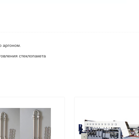
о аргоном.
товления стеклопакета