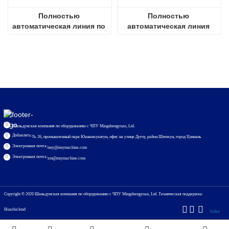
Полностью 
Полностью 
автоматическая линия по 
автоматическая линия 
производству 
надувания стеклопакетов 
стеклопакетов, 2025 г.
2536
Шаньдунская компания по оборудованию с ЧПУ Mingshengyuan, Ltd.
Добавлять:
№ 26, промышленный парк Юаньчжуангун, офис на улице Дугоу, район Шичжун, город Цзинань
Электронная почта:
msy@msymachine.com
Электронная почта:
zm@msymachine.com
Copyright © 2020
Шаньдунская компания по оборудованию с ЧПУ Mingshengyuan, Ltd.
Техническая поддержка:
Huazhicloud
Index