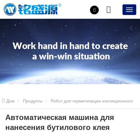
Дом
Продукты
Робот для герметизации изоляционного
Автоматическая машина для
стекла
Автоматическая машина для нанесения бутилового
нанесения бутилового клея
клея