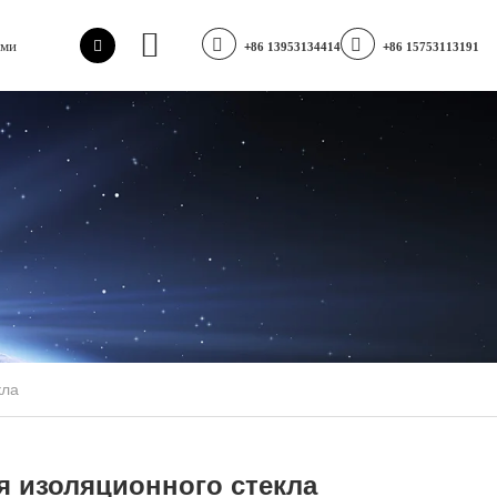
ами
+86 13953134414
+86 15753113191
кла
я изоляционного стекла