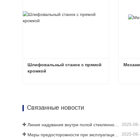
Шлифовальный станок с прямой 
Механи
кромкой
Шлифовальный станок с прямой кромкой
Механи
Связаться сейчас
Свя
Связанные новости
2025-06
Линия надувания внутри полой стеклянной пластины
2025-06
Меры предосторожности при эксплуатации полностью автоматических линий по производству стеклопакетов в летний период