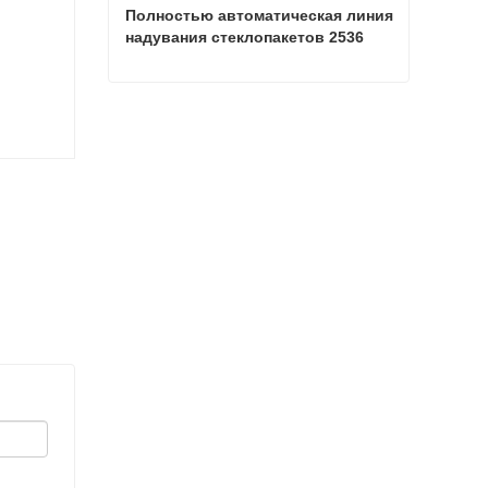
Полностью автоматическая линия 
надувания стеклопакетов 2536
Полностью автоматическая линия надувания стеклопакетов 2536
Связаться сейчас