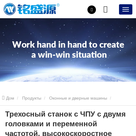
Дом
Продукты
Оконные и дверные машины
Трехосный станок с ЧПУ с двумя
Трехосный станок с ЧПУ с двумя головками и переменной
головками и переменной
частотой, высокоскоростное фрезерование водяных пазов
частотой, высокоскоростное