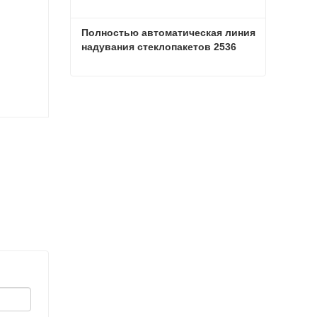
Полностью автоматическая линия 
надувания стеклопакетов 2536
Полностью автоматическая линия надувания стеклопакетов 2536
Связаться сейчас