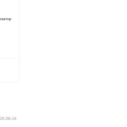
Ручной двухкомпонентный дозатор клея
25-06-16