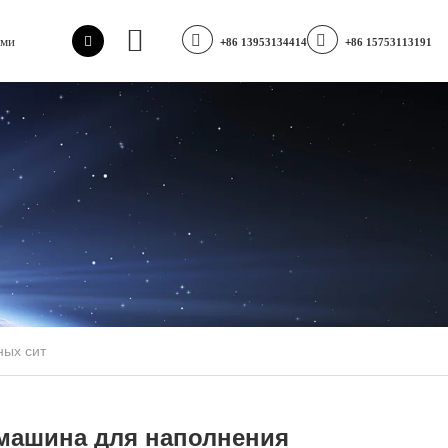
ами
+86 13953134414
+86 15753113191
ных сит
машина для наполнения